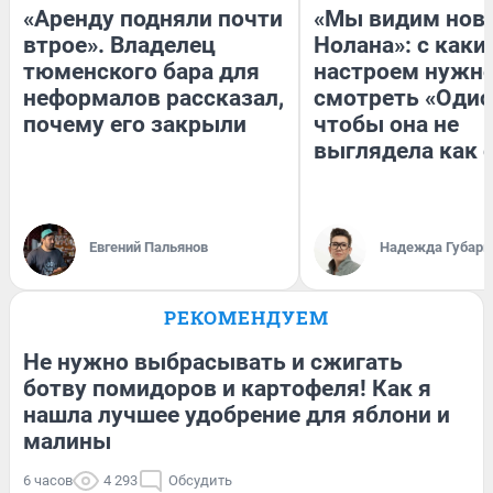
«Аренду подняли почти
«Мы видим нов
втрое». Владелец
Нолана»: с каки
тюменского бара для
настроем нужн
неформалов рассказал,
смотреть «Одис
почему его закрыли
чтобы она не
выглядела как 
Евгений Пальянов
Надежда Губарь
РЕКОМЕНДУЕМ
Не нужно выбрасывать и сжигать
ботву помидоров и картофеля! Как я
нашла лучшее удобрение для яблони и
малины
6 часов
4 293
Обсудить