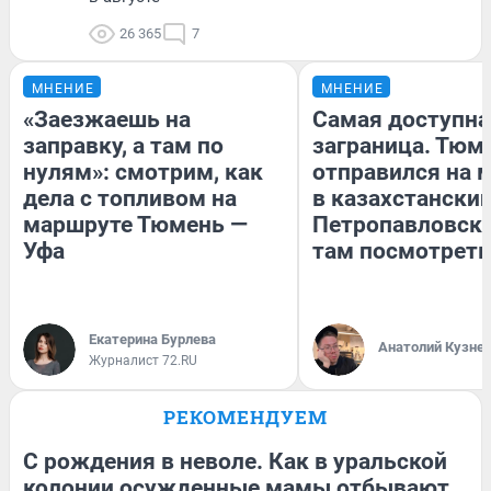
26 365
7
МНЕНИЕ
МНЕНИЕ
«Заезжаешь на
Самая доступна
заправку, а там по
заграница. Тюм
нулям»: смотрим, как
отправился на 
дела с топливом на
в казахстански
маршруте Тюмень —
Петропавловск:
Уфа
там посмотреть
Екатерина Бурлева
Анатолий Кузне
Журналист 72.RU
РЕКОМЕНДУЕМ
С рождения в неволе. Как в уральской
колонии осужденные мамы отбывают