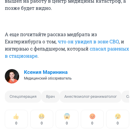
вышел на работу в центр медицины катастроф, а
позже будет видно.
А еще почитайте рассказ медбрата из
Екатеринбурга о том,
что он увидел в зоне СВО
, и
интервью с фельдшером, который
спасал раненых
в стационаре
.
Ксения Маринина
Медицинский обозреватель
Спецоперация
Врач
Анестезиолог-реаниматолог
Сан
0
0
0
0
0