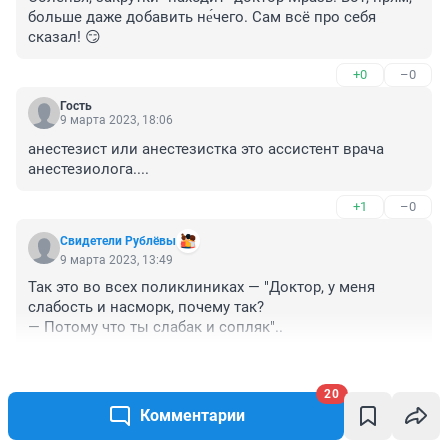
больше даже добавить не́чего. Сам всё про себя 
сказал! 😏
+0
–0
Гость
9 марта 2023, 18:06
анестезист или анестезистка это ассистент врача 
анестезиолога....
+1
–0
Свидетели Рублёвы
9 марта 2023, 13:49
Так это во всех поликлиниках — "Доктор, у меня 
слабость и насморк, почему так?

— Потому что ты слабак и сопляк"..
+5
–0
20
Читать все комментарии
Комментарии