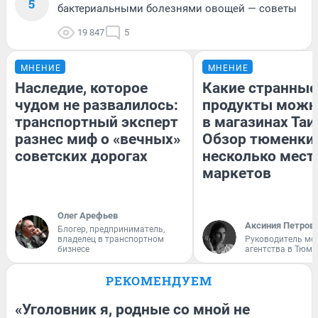
5
бактериальными болезнями овощей — советы
19 847
5
МНЕНИЕ
МНЕНИЕ
Наследие, которое
Какие странные
чудом не развалилось:
продукты можн
транспортный эксперт
в магазинах Таи
разнес миф о «вечных»
Обзор тюменки 
советских дорогах
несколько мес
маркетов
Олег Арефьев
Аксиния Петров
Блогер, предприниматель,
владелец в транспортном
Руководитель мо
бизнесе
агентства в Тюме
РЕКОМЕНДУЕМ
«Уголовник я, родные со мной не