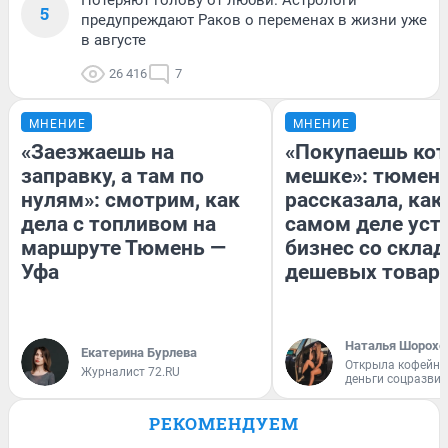
5
предупреждают Раков о переменах в жизни уже
в августе
26 416
7
МНЕНИЕ
МНЕНИЕ
«Заезжаешь на
«Покупаешь кот
заправку, а там по
мешке»: тюмен
нулям»: смотрим, как
рассказала, как
дела с топливом на
самом деле уст
маршруте Тюмень —
бизнес со скла
Уфа
дешевых товар
Наталья Шорохо
Екатерина Бурлева
Открыла кофейну
Журналист 72.RU
деньги соцразви
РЕКОМЕНДУЕМ