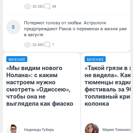
30 283
48
Потеряют голову от любви. Астрологи
5
предупреждают Раков о переменах в жизни уже
в августе
26 489
7
МНЕНИЕ
МНЕНИЕ
«Мы видим нового
«Такой грязи в 
Нолана»: с каким
не видела». Как
настроем нужно
тюменцы ездил
смотреть «Одиссею»,
фестиваль за 90
чтобы она не
топливный криз
выглядела как фиаско
колонка
Надежда Губарь
Мария Токмаков