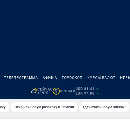
ТЕЛЕПРОГРАММА
АФИША
ГОРОСКОП
КУРСЫ ВАЛЮТ
ИГР
USD 81,41
СЕЙЧАС
5
ПРОБКИ
+19°C
EUR 94,06
еку
Открыли новую развязку в Тюмени
Где начать новую жизнь?