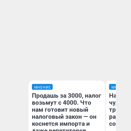
МНЕНИЕ
МНЕНИЕ
Продашь за 3000, налог
Наслед
возьмут с 4000. Что
чудом 
нам готовит новый
трансп
налоговый закон — он
разнес
коснется импорта и
советс
даже репетиторов