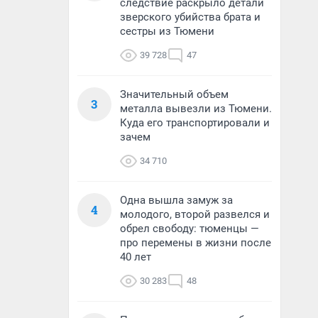
следствие раскрыло детали
зверского убийства брата и
сестры из Тюмени
39 728
47
Значительный объем
3
металла вывезли из Тюмени.
Куда его транспортировали и
зачем
34 710
Одна вышла замуж за
4
молодого, второй развелся и
обрел свободу: тюменцы —
про перемены в жизни после
40 лет
30 283
48