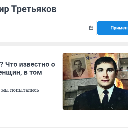
ир Третьяков
Примен
? Что известно о
енщин, в том
, мы попытались