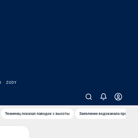
Ы
ZODY
Тюменец показал паводок с высоты
Заявление водоканала про запа