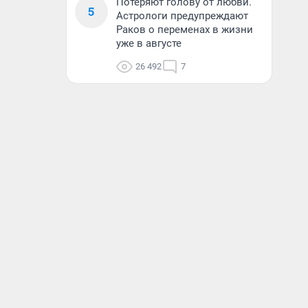
Потеряют голову от любви.
5
Астрологи предупреждают
Раков о переменах в жизни
уже в августе
26 492
7