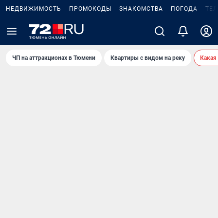
НЕДВИЖИМОСТЬ
ПРОМОКОДЫ
ЗНАКОМСТВА
ПОГОДА
ТЕ
ЧП на аттракционах в Тюмени
Квартиры с видом на реку
Какая