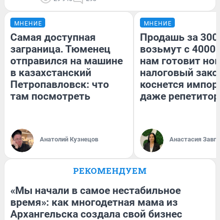
МНЕНИЕ
МНЕНИЕ
Самая доступная
Продашь за 3000
заграница. Тюменец
возьмут с 4000.
отправился на машине
нам готовит но
в казахстанский
налоговый зако
Петропавловск: что
коснется импор
там посмотреть
даже репетитор
Анатолий Кузнецов
Анастасия Завг
РЕКОМЕНДУЕМ
«Мы начали в самое нестабильное
время»: как многодетная мама из
Архангельска создала свой бизнес