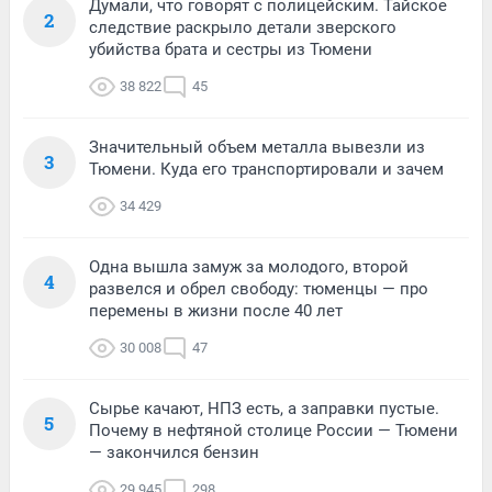
Думали, что говорят с полицейским. Тайское
2
следствие раскрыло детали зверского
убийства брата и сестры из Тюмени
38 822
45
Значительный объем металла вывезли из
3
Тюмени. Куда его транспортировали и зачем
34 429
Одна вышла замуж за молодого, второй
4
развелся и обрел свободу: тюменцы — про
перемены в жизни после 40 лет
30 008
47
Сырье качают, НПЗ есть, а заправки пустые.
5
Почему в нефтяной столице России — Тюмени
— закончился бензин
29 945
298