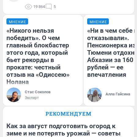
19 864
5
МНЕНИЕ
МНЕНИЕ
«Никого нельзя
«Ни в чем себе 
победить». О чем
отказывали».
главный блокбастер
Пенсионерка из
этого года, который
Тюмени отдохну
бьет рекорды в
Абхазии за 160
прокате: честный
рублей — ее
отзыв на «Одиссею»
впечатления
Нолана
Стас Соколов
Алла Гайсина
Эксперт
РЕКОМЕНДУЕМ
Как за август подготовить огород к
зиме и не потерять урожай — советы