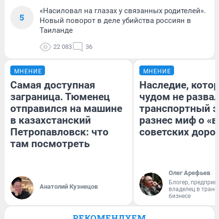
«Насиловал на глазах у связанных родителей».
5
Новый поворот в деле убийства россиян в
Таиланде
22 083
36
МНЕНИЕ
МНЕНИЕ
Самая доступная
Наследие, кото
заграница. Тюменец
чудом не разва
отправился на машине
транспортный э
в казахстанский
разнес миф о «
Петропавловск: что
советских доро
там посмотреть
Олег Арефьев
Блогер, предприн
Анатолий Кузнецов
владелец в тран
бизнесе
РЕКОМЕНДУЕМ