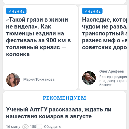
МНЕНИЕ
МНЕНИЕ
«Такой грязи в жизни
Наследие, кото
не видела». Как
чудом не разва
тюменцы ездили на
транспортный э
фестиваль за 900 км в
разнес миф о «
топливный кризис —
советских доро
колонка
Олег Арефьев
Блогер, предприн
Мария Токмакова
владелец в тран
бизнесе
РЕКОМЕНДУЕМ
Ученый АлтГУ рассказала, ждать ли
нашествия комаров в августе
16 минут
150
Обсудить