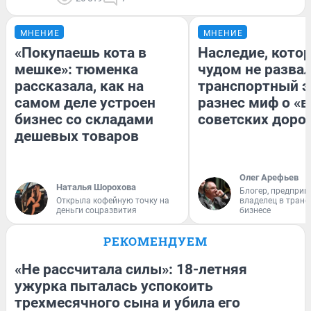
МНЕНИЕ
МНЕНИЕ
«Покупаешь кота в
Наследие, кото
мешке»: тюменка
чудом не разва
рассказала, как на
транспортный э
самом деле устроен
разнес миф о «
бизнес со складами
советских доро
дешевых товаров
Олег Арефьев
Наталья Шорохова
Блогер, предприн
Открыла кофейную точку на
владелец в тран
деньги соцразвития
бизнесе
РЕКОМЕНДУЕМ
«Не рассчитала силы»: 18-летняя
ужурка пыталась успокоить
трехмесячного сына и убила его