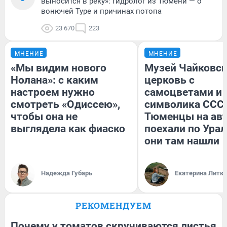
выносится в реку»: гидролог из Тюмени — о
вонючей Туре и причинах потопа
23 670
223
МНЕНИЕ
МНЕНИЕ
«Мы видим нового
Музей Чайковск
Нолана»: с каким
церковь с
настроем нужно
самоцветами и 
смотреть «Одиссею»,
символика СССР
чтобы она не
Тюменцы на ав
выглядела как фиаско
поехали по Урал
они там нашли
Надежда Губарь
Екатерина Литк
РЕКОМЕНДУЕМ
Почему у томатов скручиваются листья