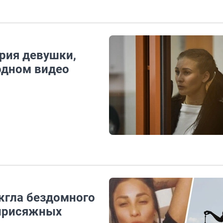
рия девушки,
одном видео
жгла бездомного
 присяжных