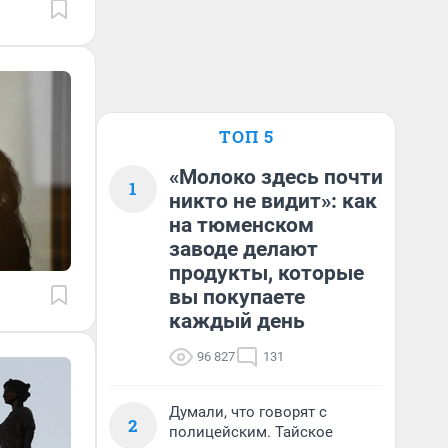
ТОП 5
«Молоко здесь почти
1
никто не видит»: как
на тюменском
заводе делают
продукты, которые
вы покупаете
каждый день
96 827
131
Думали, что говорят с
2
полицейским. Тайское