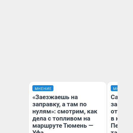
МНЕНИЕ
МНЕНИЕ
«Заезжаешь на
Самая 
заправку, а там по
загран
нулям»: смотрим, как
отправ
дела с топливом на
в каза
маршруте Тюмень —
Петроп
Уфа
там по