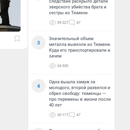
следствие раскрыло детали
зверского убийства брата и
сестры из Тюмени
39 227
47
Значительный объем
3
металла вывезли из Тюмени.
Куда его транспортировали и
зачем
34 530
Одна вышла замуж за
4
молодого, второй развелся и
обрел свободу: тюменцы —
про перемены в жизни после
40 лет
30 117
47