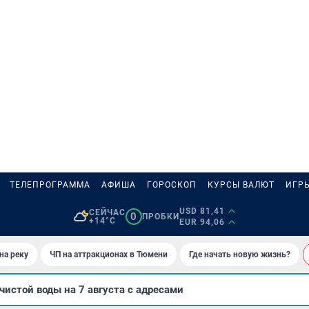
ТЕЛЕПРОГРАММА
АФИША
ГОРОСКОП
КУРСЫ ВАЛЮТ
ИГР
USD 81,41
СЕЙЧАС
0
ПРОБКИ
+14°C
EUR 94,06
на реку
ЧП на аттракционах в Тюмени
Где начать новую жизнь?
чистой воды на 7 августа с адресами