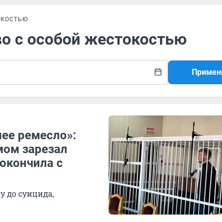
ОКОСТЬЮ
во с особой жестокостью
Примен
шее ремесло»:
мом зарезал
покончила с
у до суицида,