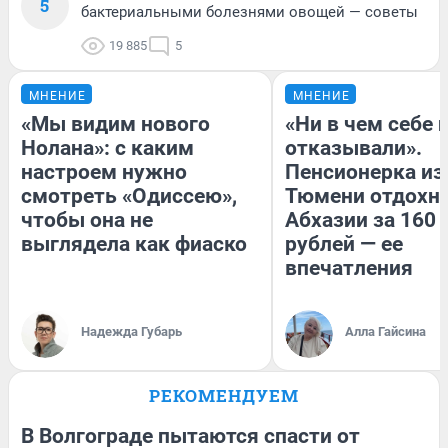
5
бактериальными болезнями овощей — советы
19 885
5
МНЕНИЕ
МНЕНИЕ
«Мы видим нового
«Ни в чем себе 
Нолана»: с каким
отказывали».
настроем нужно
Пенсионерка из
смотреть «Одиссею»,
Тюмени отдохну
чтобы она не
Абхазии за 160
выглядела как фиаско
рублей — ее
впечатления
Надежда Губарь
Алла Гайсина
РЕКОМЕНДУЕМ
В Волгограде пытаются спасти от