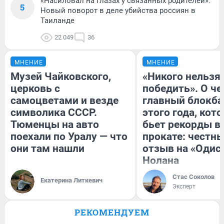
«Насиловал на глазах у связанных родителей».
5
Новый поворот в деле убийства россиян в
Таиланде
22 049
36
МНЕНИЕ
МНЕНИЕ
Музей Чайковского,
«Никого нельзя
церковь с
победить». О ч
самоцветами и везде
главный блокба
символика СССР.
этого года, кот
Тюменцы на авто
бьет рекорды в
поехали по Уралу — что
прокате: честн
они там нашли
отзыв на «Одис
Нолана
Стас Соколов
Екатерина Литкевич
Эксперт
РЕКОМЕНДУЕМ