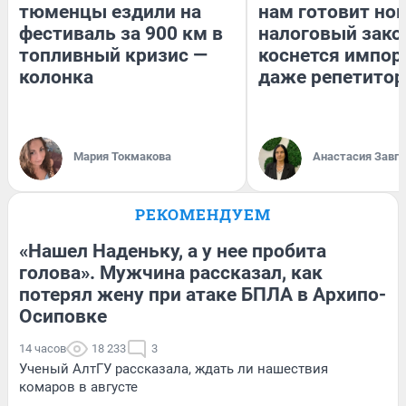
тюменцы ездили на
нам готовит но
фестиваль за 900 км в
налоговый зако
топливный кризис —
коснется импор
колонка
даже репетитор
Мария Токмакова
Анастасия Завг
РЕКОМЕНДУЕМ
«Нашел Наденьку, а у нее пробита
голова». Мужчина рассказал, как
потерял жену при атаке БПЛА в Архипо-
Осиповке
14 часов
18 233
3
Ученый АлтГУ рассказала, ждать ли нашествия
комаров в августе