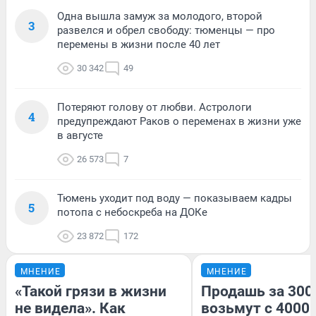
Одна вышла замуж за молодого, второй
3
развелся и обрел свободу: тюменцы — про
перемены в жизни после 40 лет
30 342
49
Потеряют голову от любви. Астрологи
4
предупреждают Раков о переменах в жизни уже
в августе
26 573
7
Тюмень уходит под воду — показываем кадры
5
потопа с небоскреба на ДОКе
23 872
172
МНЕНИЕ
МНЕНИЕ
«Такой грязи в жизни
Продашь за 3000
не видела». Как
возьмут с 4000.