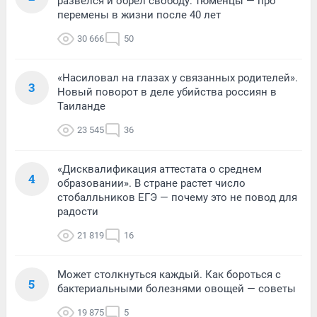
развелся и обрел свободу: тюменцы — про
перемены в жизни после 40 лет
30 666
50
«Насиловал на глазах у связанных родителей».
3
Новый поворот в деле убийства россиян в
Таиланде
23 545
36
«Дисквалификация аттестата о среднем
4
образовании». В стране растет число
стобалльников ЕГЭ — почему это не повод для
радости
21 819
16
Может столкнуться каждый. Как бороться с
5
бактериальными болезнями овощей — советы
19 875
5