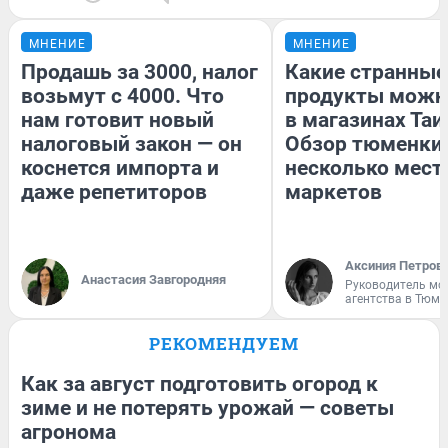
МНЕНИЕ
МНЕНИЕ
Продашь за 3000, налог
Какие странные
возьмут с 4000. Что
продукты можн
нам готовит новый
в магазинах Таи
налоговый закон — он
Обзор тюменки 
коснется импорта и
несколько мес
даже репетиторов
маркетов
Аксиния Петров
Анастасия Завгородняя
Руководитель мо
агентства в Тюме
РЕКОМЕНДУЕМ
Как за август подготовить огород к
зиме и не потерять урожай — советы
агронома