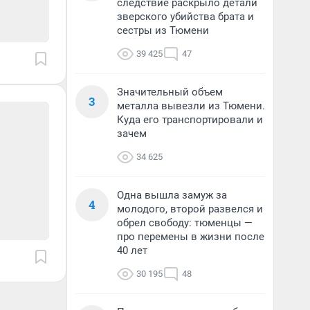
следствие раскрыло детали
зверского убийства брата и
сестры из Тюмени
39 425
47
Значительный объем
3
металла вывезли из Тюмени.
Куда его транспортировали и
зачем
34 625
Одна вышла замуж за
4
молодого, второй развелся и
обрел свободу: тюменцы —
про перемены в жизни после
40 лет
30 195
48