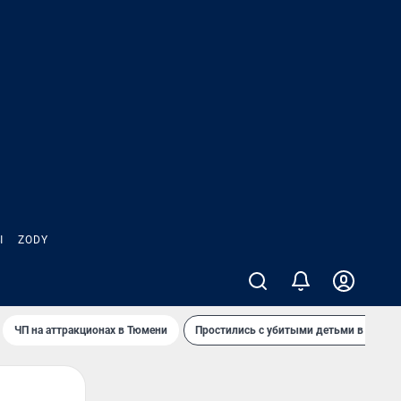
Ы
ZODY
ЧП на аттракционах в Тюмени
Простились с убитыми детьми в Таила