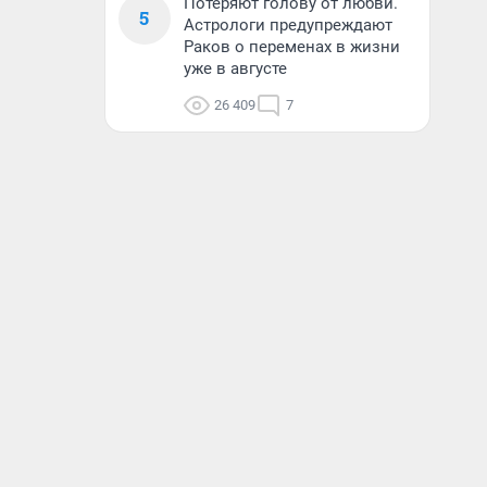
Потеряют голову от любви.
5
Астрологи предупреждают
Раков о переменах в жизни
уже в августе
26 409
7