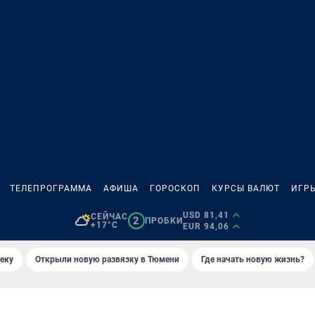
ТЕЛЕПРОГРАММА
АФИША
ГОРОСКОП
КУРСЫ ВАЛЮТ
ИГР
USD 81,41
СЕЙЧАС
2
ПРОБКИ
+17°C
EUR 94,06
еку
Открыли новую развязку в Тюмени
Где начать новую жизнь?