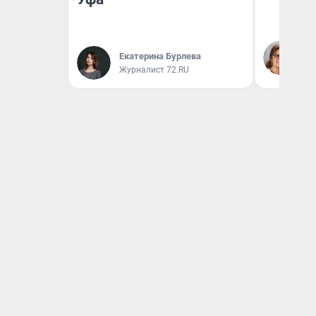
Ир
Гл
Екатерина Бурлева
«Р
Журналист 72.RU
Во