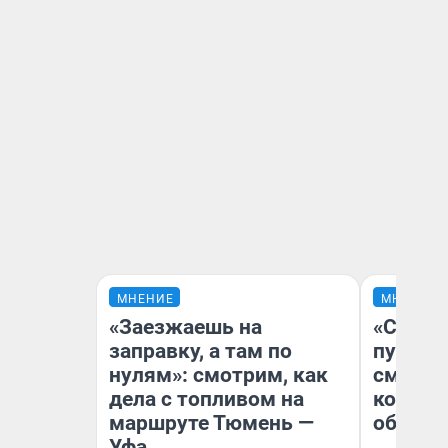
МНЕНИЕ
МНЕНИЕ
«Заезжаешь на
«Спутал
заправку, а там по
пургу».
нулям»: смотрим, как
смерте
дела с топливом на
которы
маршруте Тюмень —
обнару
Уфа