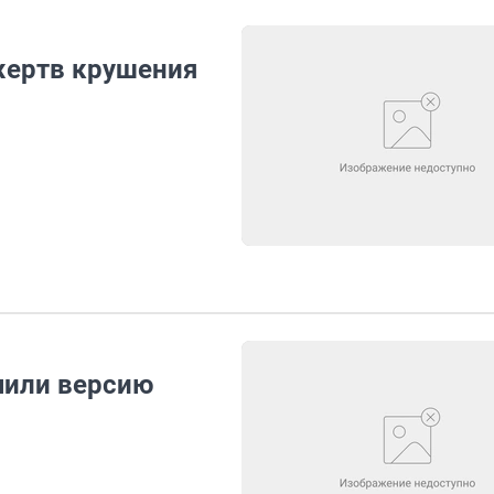
жертв крушения
чили версию