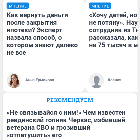
МНЕНИЕ
МНЕНИЕ
Как вернуть деньги
«Хочу детей, но
после закрытия
не потяну». На
ипотеки? Эксперт
сотрудник из Т
назвала способ, о
рассказала, как
котором знают далеко
на 75 тысяч в м
не все
Анна Ермакова
Ксения
РЕКОМЕНДУЕМ
«Не связывайся с ним!» Чем известен
ревдинский гопник Черкас, избивший
ветерана СВО и грозивший
«отпетушить» его