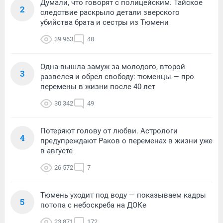
Думали, что говорят с полицейским. Тайское
2
следствие раскрыло детали зверского
убийства брата и сестры из Тюмени
39 963
48
Одна вышла замуж за молодого, второй
3
развелся и обрел свободу: тюменцы — про
перемены в жизни после 40 лет
30 342
49
Потеряют голову от любви. Астрологи
4
предупреждают Раков о переменах в жизни уже
в августе
26 572
7
Тюмень уходит под воду — показываем кадры
5
потопа с небоскреба на ДОКе
23 871
172