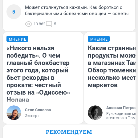
Может столкнуться каждый. Как бороться с
5
бактериальными болезнями овощей — советы
19 862
5
МНЕНИЕ
МНЕНИЕ
«Никого нельзя
Какие странные
победить». О чем
продукты можн
главный блокбастер
в магазинах Таи
этого года, который
Обзор тюменки 
бьет рекорды в
несколько мес
прокате: честный
маркетов
отзыв на «Одиссею»
Нолана
Аксиния Петров
Стас Соколов
Руководитель мо
Эксперт
агентства в Тюме
РЕКОМЕНДУЕМ