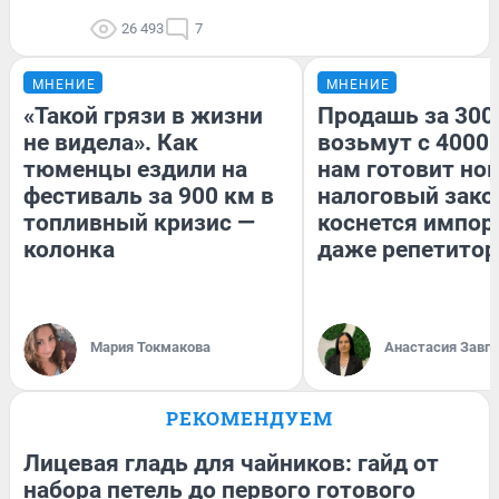
26 493
7
МНЕНИЕ
МНЕНИЕ
«Такой грязи в жизни
Продашь за 3000
не видела». Как
возьмут с 4000.
тюменцы ездили на
нам готовит но
фестиваль за 900 км в
налоговый зако
топливный кризис —
коснется импор
колонка
даже репетитор
Мария Токмакова
Анастасия Завг
РЕКОМЕНДУЕМ
Лицевая гладь для чайников: гайд от
набора петель до первого готового