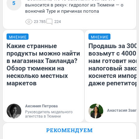
5
выносится в реку»: гидролог из Тюмени — о
вонючей Туре и причинах потопа
23 785
224
МНЕНИЕ
МНЕНИЕ
Какие странные
Продашь за 3000
продукты можно найти
возьмут с 4000.
в магазинах Таиланда?
нам готовит но
Обзор тюменки на
налоговый зако
несколько местных
коснется импор
маркетов
даже репетитор
Аксиния Петрова
Анастасия Завг
Руководитель модельного
агентства в Тюмени
РЕКОМЕНДУЕМ