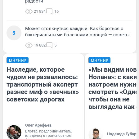
радости
21 834
16
Может столкнуться каждый. Как бороться с
5
бактериальными болезнями овощей — советы
19 882
5
МНЕНИЕ
МНЕНИЕ
Наследие, которое
«Мы видим нов
чудом не развалилось:
Нолана»: с каки
транспортный эксперт
настроем нужн
разнес миф о «вечных»
смотреть «Одис
советских дорогах
чтобы она не
выглядела как 
Олег Арефьев
Блогер, предприниматель,
Надежда Губарь
владелец в транспортном