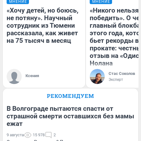
МНЕНИЕ
МНЕНИЕ
«Хочу детей, но боюсь,
«Никого нельзя
не потяну». Научный
победить». О ч
сотрудник из Тюмени
главный блокба
рассказала, как живет
этого года, кот
на 75 тысяч в месяц
бьет рекорды в
прокате: честн
отзыв на «Одис
Нолана
Стас Соколов
Ксения
Эксперт
РЕКОМЕНДУЕМ
В Волгограде пытаются спасти от
страшной смерти оставшихся без мамы
ежат
9 августа
15 978
2