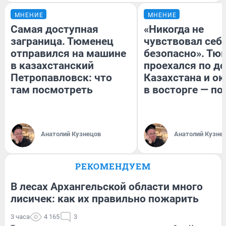
МНЕНИЕ
МНЕНИЕ
Самая доступная
«Никогда не
заграница. Тюменец
чувствовал себя
отправился на машине
безопасно». Тю
в казахстанский
проехался по д
Петропавловск: что
Казахстана и ок
там посмотреть
в восторге — по
Анатолий Кузнецов
Анатолий Кузне
РЕКОМЕНДУЕМ
В лесах Архангельской области много
лисичек: как их правильно пожарить
3 часа
4 165
3