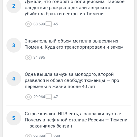
Думали, что говорят с полицейским. Тайское
2
следствие раскрыло детали зверского
убийства брата и сестры из Тюмени
38 699
45
Значительный объем металла вывезли из
3
Тюмени. Куда его транспортировали и зачем
34 395
Одна вышла замуж за молодого, второй
4
развелся и обрел свободу: тюменцы — про
перемены в жизни после 40 лет
29 964
47
Сырье качают, НПЗ есть, а заправки пустые.
5
Почему в нефтяной столице России — Тюмени
— закончился бензин
29 899
298