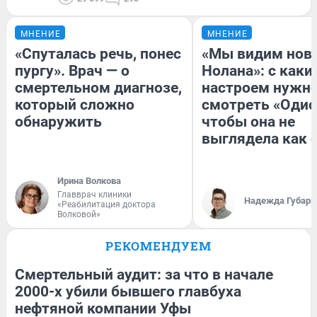
МНЕНИЕ
МНЕНИЕ
«Спуталась речь, понес
«Мы видим нов
пургу». Врач — о
Нолана»: с каки
смертельном диагнозе,
настроем нужн
который сложно
смотреть «Одис
обнаружить
чтобы она не
выглядела как 
Ирина Волкова
Главврач клиники
Надежда Губарь
«Реабилитация доктора
Волковой»
РЕКОМЕНДУЕМ
Смертельный аудит: за что в начале
2000-х убили бывшего главбуха
нефтяной компании Уфы