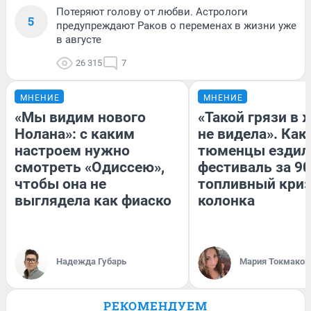
Потеряют голову от любви. Астрологи
5
предупреждают Раков о переменах в жизни уже
в августе
26 315
7
МНЕНИЕ
МНЕНИЕ
«Мы видим нового
«Такой грязи в 
Нолана»: с каким
не видела». Как
настроем нужно
тюменцы ездил
смотреть «Одиссею»,
фестиваль за 90
чтобы она не
топливный криз
выглядела как фиаско
колонка
Надежда Губарь
Мария Токмаков
РЕКОМЕНДУЕМ