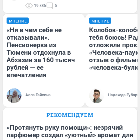
19 886
5
МНЕНИЕ
МНЕНИЕ
«Ни в чем себе не
Колобок-колобо
отказывали».
тебя боюсь! Рад
Пенсионерка из
отложили прок
Тюмени отдохнула в
«Человека-паук
Абхазии за 160 тысяч
отзыв о фильме
рублей — ее
«человека-булк
впечатления
Алла Гайсина
Надежда Губарь
РЕКОМЕНДУЕМ
«Протянуть руку помощи»: незрячий
парфюмер создал «уютный» аромат для