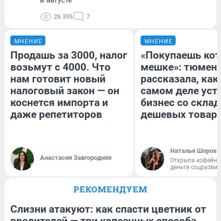
26 395
7
МНЕНИЕ
МНЕНИЕ
Продашь за 3000, налог
«Покупаешь кот
возьмут с 4000. Что
мешке»: тюмен
нам готовит новый
рассказала, как
налоговый закон — он
самом деле уст
коснется импорта и
бизнес со скла
даже репетиторов
дешевых товар
Наталья Шорохо
Анастасия Завгородняя
Открыла кофейну
деньги соцразви
РЕКОМЕНДУЕМ
Слизни атакуют: как спасти цветник от
вредителей — три копеечных способа