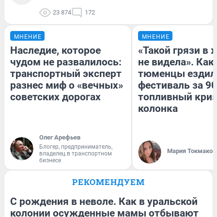
23 874
172
МНЕНИЕ
МНЕНИЕ
Наследие, которое
«Такой грязи в 
чудом не развалилось:
не видела». Как
транспортный эксперт
тюменцы ездил
разнес миф о «вечных»
фестиваль за 90
советских дорогах
топливный криз
колонка
Олег Арефьев
Блогер, предприниматель,
Мария Токмаков
владелец в транспортном
бизнесе
РЕКОМЕНДУЕМ
С рождения в неволе. Как в уральской
колонии осужденные мамы отбывают