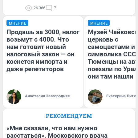
26 366
7
МНЕНИЕ
МНЕНИЕ
Продашь за 3000, налог
Музей Чайковск
возьмут с 4000. Что
церковь с
нам готовит новый
самоцветами и 
налоговый закон — он
символика СССР
коснется импорта и
Тюменцы на ав
даже репетиторов
поехали по Урал
они там нашли
Анастасия Завгородняя
Екатерина Литк
РЕКОМЕНДУЕМ
«Мне сказали, что нам нужно
расстаться». Московского врача