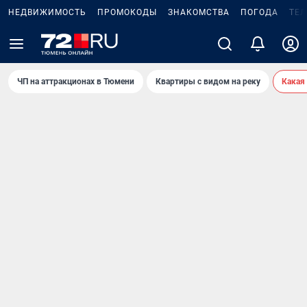
НЕДВИЖИМОСТЬ
ПРОМОКОДЫ
ЗНАКОМСТВА
ПОГОДА
ТЕ
ЧП на аттракционах в Тюмени
Квартиры с видом на реку
Какая