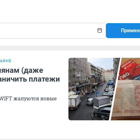
Примен
РАИНЕ
иянам (даже
раничить платежи
SWIFT жалуются новые