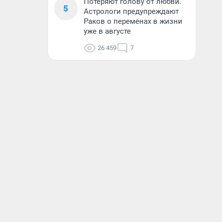
Потеряют голову от любви.
5
Астрологи предупреждают
Раков о переменах в жизни
уже в августе
26 459
7