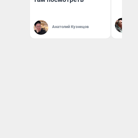
Ол
Бл
Анатолий Кузнецов
вл
би