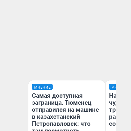
МНЕНИЕ
МНЕНИЕ
Самая доступная
Наслед
заграница. Тюменец
чудом 
отправился на машине
трансп
в казахстанский
разнес
Петропавловск: что
советс
там посмотреть