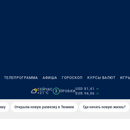
ТЕЛЕПРОГРАММА
АФИША
ГОРОСКОП
КУРСЫ ВАЛЮТ
ИГР
USD 81,41
СЕЙЧАС
3
ПРОБКИ
+21°C
EUR 94,06
еку
Открыли новую развязку в Тюмени
Где начать новую жизнь?