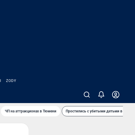
Ы
ZODY
ЧП на аттракционах в Тюмени
Простились с убитыми детьми в Таила