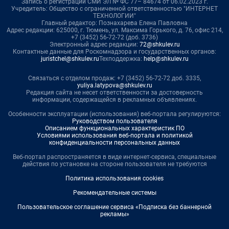
Запись о регистрации СМИ ЭЛ № ФС 77– 84674 от 06.02.2023 г.
Учредитель: Общество с ограниченной ответственностью "ИНТЕРНЕТ
ТЕХНОЛОГИИ"
Главный редактор: Познахарева Елена Павловна
Адрес редакции: 625000, г. Тюмень, ул. Максима Горького, д. 76, офис 214,
+7 (3452) 56-72-72 (доб. 3736)
Электронный адрес редакции:
72@shkulev.ru
Контактные данные для Роскомнадзора и государственных органов:
juristchel@shkulev.ru
Техподдержка:
help@shkulev.ru
Связаться с отделом продаж: +7 (3452) 56-72-72 доб. 3335,
yuliya.latypova@shkulev.ru
Редакция сайта не несет ответственности за достоверность
информации, содержащейся в рекламных объявлениях.
Особенности эксплуатации (использования) веб-портала регулируются:
Руководством пользователя
Описанием функциональных характеристик ПО
Условиями использования веб-портала и политикой
конфиденциальности персональных данных
Веб-портал распространяется в виде интернет-сервиса, специальные
действия по установке на стороне пользователя не требуются
Политика использования cookies
Рекомендательные системы
Пользовательское соглашение сервиса «Подписка без баннерной
рекламы»