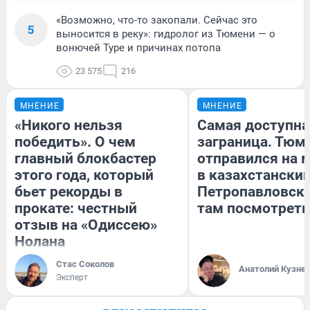
«Возможно, что-то закопали. Сейчас это
5
выносится в реку»: гидролог из Тюмени — о
вонючей Туре и причинах потопа
23 575
216
МНЕНИЕ
МНЕНИЕ
«Никого нельзя
Самая доступна
победить». О чем
заграница. Тюм
главный блокбастер
отправился на 
этого года, который
в казахстански
бьет рекорды в
Петропавловск:
прокате: честный
там посмотреть
отзыв на «Одиссею»
Нолана
Стас Соколов
Анатолий Кузне
Эксперт