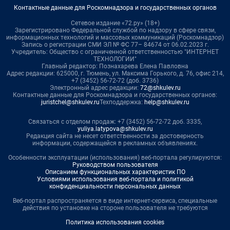
Контактные данные для Роскомнадзора и государственных органов
Сетевое издание «72.ру» (18+)
Зарегистрировано Федеральной службой по надзору в сфере связи,
информационных технологий и массовых коммуникаций (Роскомнадзор)
Запись о регистрации СМИ ЭЛ № ФС 77– 84674 от 06.02.2023 г.
Учредитель: Общество с ограниченной ответственностью "ИНТЕРНЕТ
ТЕХНОЛОГИИ"
Главный редактор: Познахарева Елена Павловна
Адрес редакции: 625000, г. Тюмень, ул. Максима Горького, д. 76, офис 214,
+7 (3452) 56-72-72 (доб. 3736)
Электронный адрес редакции:
72@shkulev.ru
Контактные данные для Роскомнадзора и государственных органов:
juristchel@shkulev.ru
Техподдержка:
help@shkulev.ru
Связаться с отделом продаж: +7 (3452) 56-72-72 доб. 3335,
yuliya.latypova@shkulev.ru
Редакция сайта не несет ответственности за достоверность
информации, содержащейся в рекламных объявлениях.
Особенности эксплуатации (использования) веб-портала регулируются:
Руководством пользователя
Описанием функциональных характеристик ПО
Условиями использования веб-портала и политикой
конфиденциальности персональных данных
Веб-портал распространяется в виде интернет-сервиса, специальные
действия по установке на стороне пользователя не требуются
Политика использования cookies