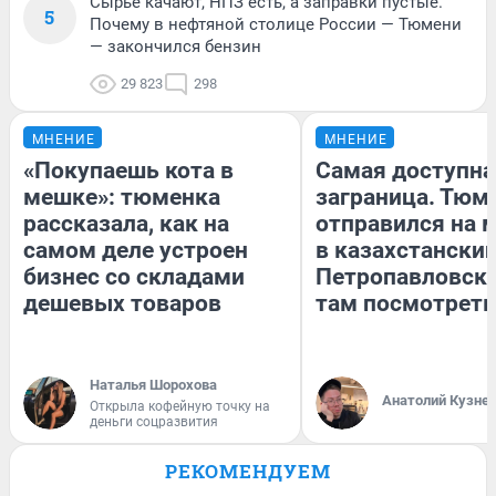
Сырье качают, НПЗ есть, а заправки пустые.
5
Почему в нефтяной столице России — Тюмени
— закончился бензин
29 823
298
МНЕНИЕ
МНЕНИЕ
«Покупаешь кота в
Самая доступна
мешке»: тюменка
заграница. Тюм
рассказала, как на
отправился на 
самом деле устроен
в казахстански
бизнес со складами
Петропавловск:
дешевых товаров
там посмотреть
Наталья Шорохова
Анатолий Кузне
Открыла кофейную точку на
деньги соцразвития
РЕКОМЕНДУЕМ