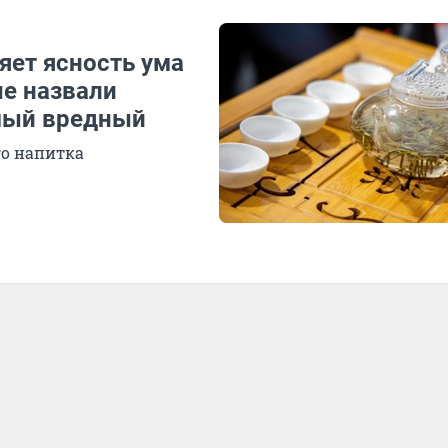
яет ясность ума
ые назвали
амый вредный
го напитка