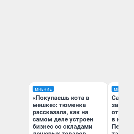
МНЕНИЕ
МНЕНИЕ
«Покупаешь кота в
Самая 
мешке»: тюменка
загран
рассказала, как на
отправ
самом деле устроен
в каза
бизнес со складами
Петроп
дешевых товаров
там по