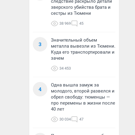
следствие раскрыло детали
зверского убийства брата и
сестры из Тюмени
38 969
45
Значительный объем
3
металла вывезли из Тюмени.
Куда его транспортировали и
зачем
34 453
Одна вышла замуж за
4
молодого, второй развелся и
обрел свободу: тюменцы —
про перемены в жизни после
40 лет
30 034
47