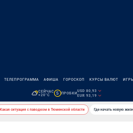
ТЕЛЕПРОГРАММА
АФИША
ГОРОСКОП
КУРСЫ ВАЛЮТ
ИГР
USD 80,93
СЕЙЧАС
5
ПРОБКИ
+20°C
EUR 93,19
Какая ситуация с паводком в Тюменской области
Где начать новую жиз