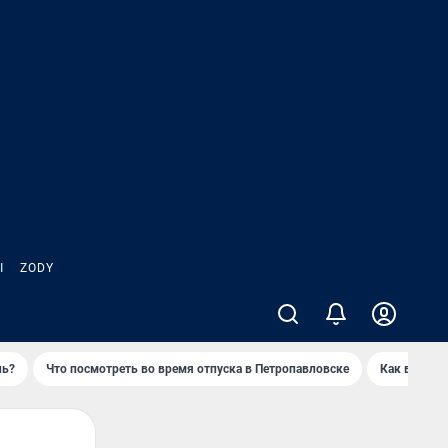
Ы
ZODY
нь?
Что посмотреть во время отпуска в Петропавловске
Как выжива