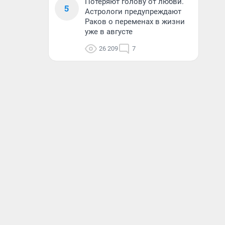
Потеряют голову от любви.
5
Астрологи предупреждают
Раков о переменах в жизни
уже в августе
26 209
7