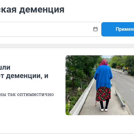
ская деменция
Примен
шли
т деменции, и
ены так оптимистично