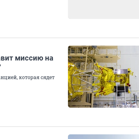
авит миссию на
?
анцией, которая сядет