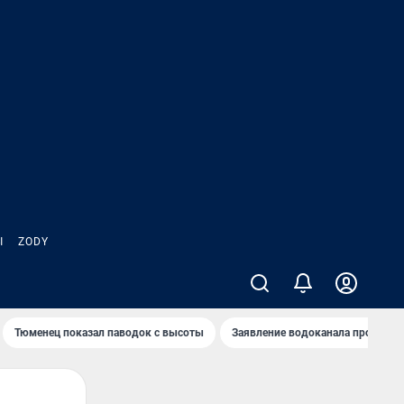
Ы
ZODY
Тюменец показал паводок с высоты
Заявление водоканала про запа