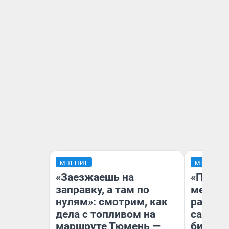
МНЕНИЕ
МНЕНИЕ
«Заезжаешь на
«Покуп
заправку, а там по
мешке»
нулям»: смотрим, как
рассказ
дела с топливом на
самом 
маршруте Тюмень —
бизнес