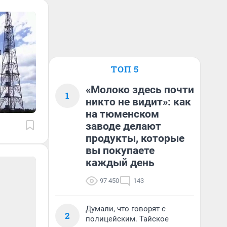
ТОП 5
«Молоко здесь почти
1
никто не видит»: как
на тюменском
заводе делают
продукты, которые
вы покупаете
каждый день
97 450
143
Думали, что говорят с
2
полицейским. Тайское