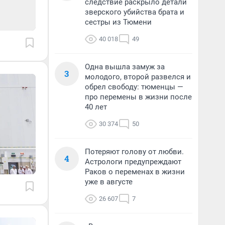
следствие раскрыло детали
зверского убийства брата и
сестры из Тюмени
40 018
49
Одна вышла замуж за
3
молодого, второй развелся и
обрел свободу: тюменцы —
про перемены в жизни после
40 лет
30 374
50
Потеряют голову от любви.
4
Астрологи предупреждают
Раков о переменах в жизни
уже в августе
26 607
7