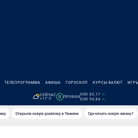
ТЕЛЕПРОГРАММА
АФИША
ГОРОСКОП
КУРСЫ ВАЛЮТ
ИГР
USD 82,17
СЕЙЧАС
0
ПРОБКИ
+17°C
EUR 94,84
еку
Открыли новую развязку в Тюмени
Где начать новую жизнь?