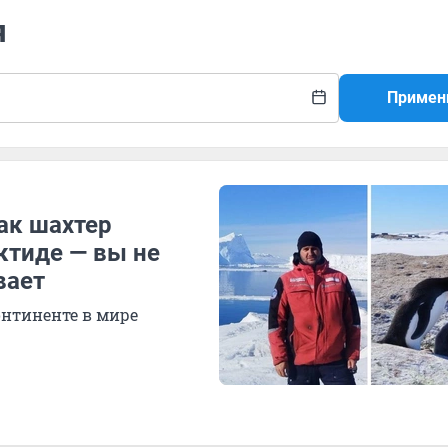
я
Примен
ак шахтер
ктиде — вы не
вает
онтиненте в мире