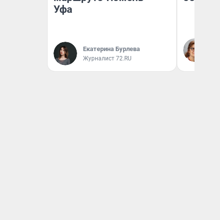
Уфа
Ир
Гл
Екатерина Бурлева
«Р
Журналист 72.RU
Во