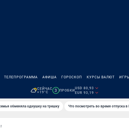
ТЕЛЕПРОГРАММА
АФИША
ГОРОСКОП
КУРСЫ ВАЛЮТ
ИГР
USD 80,93
СЕЙЧАС
3
ПРОБКИ
+19°C
EUR 93,19
семья обменяла однушку на трешку
Что посмотреть во время отпуска в
!