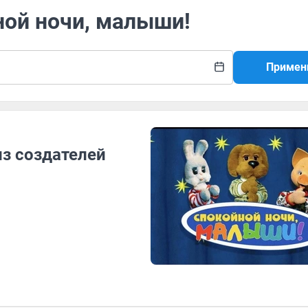
ной ночи, малыши!
Примен
из создателей