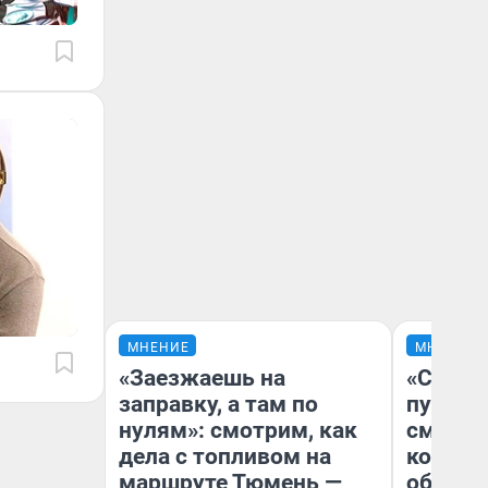
МНЕНИЕ
МНЕНИЕ
«Заезжаешь на
«Спутал
заправку, а там по
пургу».
нулям»: смотрим, как
смерте
дела с топливом на
которы
маршруте Тюмень —
обнару