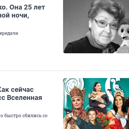
о. Она 25 лет
ой ночи,
передаче
Как сейчас
сс Вселенная
о быстро сбились со