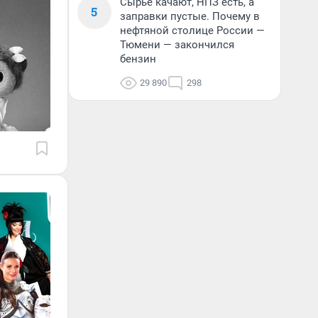
Сырье качают, НПЗ есть, а
5
заправки пустые. Почему в
нефтяной столице России —
Тюмени — закончился
бензин
29 890
298