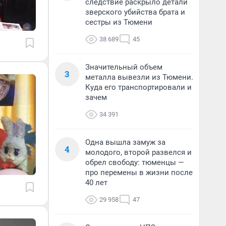
следствие раскрыло детали
зверского убийства брата и
сестры из Тюмени
38 689
45
Значительный объем
3
металла вывезли из Тюмени.
Куда его транспортировали и
зачем
34 391
Одна вышла замуж за
4
молодого, второй развелся и
обрел свободу: тюменцы —
про перемены в жизни после
40 лет
29 958
47