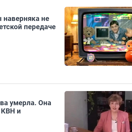
ы наверняка не
етской передаче
ва умерла. Она
 КВН и