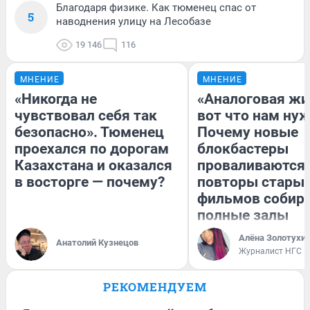
Благодаря физике. Как тюменец спас от
5
наводнения улицу на Лесобазе
19 146
116
МНЕНИЕ
МНЕНИЕ
«Никогда не
«Аналоговая жи
чувствовал себя так
вот что нам нуж
безопасно». Тюменец
Почему новые
проехался по дорогам
блокбастеры
Казахстана и оказался
проваливаются,
в восторге — почему?
повторы стары
фильмов собир
полные залы
Алёна Золотухи
Анатолий Кузнецов
Журналист НГС
РЕКОМЕНДУЕМ