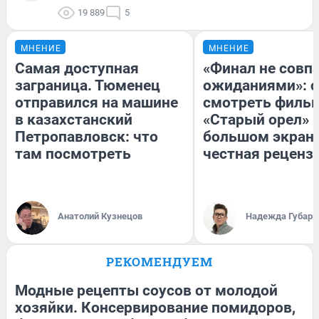
19 889
5
МНЕНИЕ
МНЕНИЕ
Самая доступная
«Финал не совпа
заграница. Тюменец
ожиданиями»: с
отправился на машине
смотреть филь
в казахстанский
«Старый орел» 
Петропавловск: что
большом экран
там посмотреть
честная реценз
Анатолий Кузнецов
Надежда Губарь
РЕКОМЕНДУЕМ
Модные рецепты соусов от молодой
хозяйки. Консервирование помидоров,