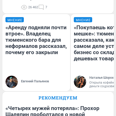
26 462
7
МНЕНИЕ
МНЕНИЕ
«Аренду подняли почти
«Покупаешь кот
втрое». Владелец
мешке»: тюмен
тюменского бара для
рассказала, как
неформалов рассказал,
самом деле уст
почему его закрыли
бизнес со скла
дешевых товар
Наталья Шорохо
Евгений Пальянов
Открыла кофейну
деньги соцразви
РЕКОМЕНДУЕМ
«Четырех мужей потеряла»: Прохор
Шаляпин проболтался о новой