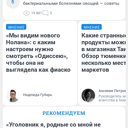
5
бактериальными болезнями овощей — советы
19 881
5
МНЕНИЕ
МНЕНИЕ
«Мы видим нового
Какие странные
Нолана»: с каким
продукты можн
настроем нужно
в магазинах Таи
смотреть «Одиссею»,
Обзор тюменки 
чтобы она не
несколько мес
выглядела как фиаско
маркетов
Аксиния Петров
Надежда Губарь
Руководитель мо
агентства в Тюме
РЕКОМЕНДУЕМ
«Уголовник я, родные со мной не