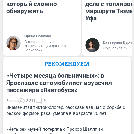
который сложно
дела с топливом
обнаружить
маршруте Тюме
Уфа
Ирина Волкова
Главврач клиники
Екатерина Бурле
«Реабилитация доктора
Журналист 72.RU
Волковой»
РЕКОМЕНДУЕМ
«Четыре месяца больничных»: в
Ярославле автомобилист изувечил
пассажира «Яавтобуса»
2 часа
2 211
9
Знаменитая тикток-блогер, рассказывавшая о борьбе с
редкой формой рака, умерла в возрасте 26 лет
«Четырех мужей потеряла»: Прохор Шаляпин