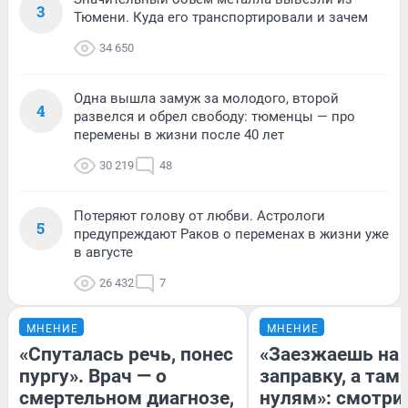
3
Тюмени. Куда его транспортировали и зачем
34 650
Одна вышла замуж за молодого, второй
4
развелся и обрел свободу: тюменцы — про
перемены в жизни после 40 лет
30 219
48
Потеряют голову от любви. Астрологи
5
предупреждают Раков о переменах в жизни уже
в августе
26 432
7
МНЕНИЕ
МНЕНИЕ
«Спуталась речь, понес
«Заезжаешь на
пургу». Врач — о
заправку, а там 
смертельном диагнозе,
нулям»: смотри