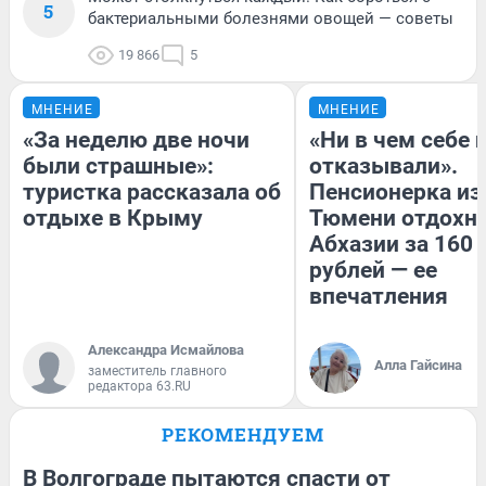
5
бактериальными болезнями овощей — советы
19 866
5
МНЕНИЕ
МНЕНИЕ
«За неделю две ночи
«Ни в чем себе 
были страшные»:
отказывали».
туристка рассказала об
Пенсионерка из
отдыхе в Крыму
Тюмени отдохну
Абхазии за 160
рублей — ее
впечатления
Александра Исмайлова
Алла Гайсина
заместитель главного
редактора 63.RU
РЕКОМЕНДУЕМ
В Волгограде пытаются спасти от