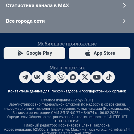
Статистика канала в MAX
Все города сети
Мобильное приложение
Google Play
App Store
Мы в соцсетях
Контактные данные для Роскомнадзора и государственных органов
Сетевое издание «72.ру» (18+)
Зарегистрировано Федеральной службой по надзору в сфере связи,
информационных технологий и массовых коммуникаций (Роскомнадзор)
Запись о регистрации СМИ ЭЛ № ФС 77– 84674 от 06.02.2023 г.
Учредитель: Общество с ограниченной ответственностью "ИНТЕРНЕТ
ТЕХНОЛОГИИ"
Главный редактор: Познахарева Елена Павловна
Адрес редакции: 625000, г. Тюмень, ул. Максима Горького, д. 76, офис 214,
+7 (3452) 56-72-72 (доб. 3736)