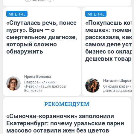
МНЕНИЕ
МНЕНИЕ
«Спуталась речь, понес
«Покупаешь кот
пургу». Врач — о
мешке»: тюмен
смертельном диагнозе,
рассказала, как
который сложно
самом деле уст
обнаружить
бизнес со скла
дешевых товар
Ирина Волкова
Наталья Шорохо
Главврач клиники
«Реабилитация доктора
Открыла кофейну
Волковой»
деньги соцразви
РЕКОМЕНДУЕМ
«Сыночки-корзиночки» заполонили
Екатеринбург: почему уральские парни
массово оставили жен без цветов