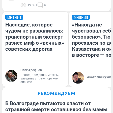
19 891
5
МНЕНИЕ
МНЕНИЕ
Наследие, которое
«Никогда не
чудом не развалилось:
чувствовал себя
транспортный эксперт
безопасно». Тю
разнес миф о «вечных»
проехался по д
советских дорогах
Казахстана и ок
в восторге — по
Олег Арефьев
Блогер, предприниматель,
Анатолий Кузне
владелец в транспортном
бизнесе
РЕКОМЕНДУЕМ
В Волгограде пытаются спасти от
страшной смерти оставшихся без мамы