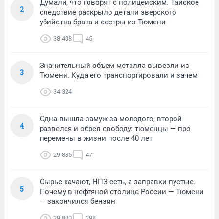
Думали, что говорят с полицейским. Тайское
2
следствие раскрыло детали зверского
убийства брата и сестры из Тюмени
38 408
45
Значительный объем металла вывезли из
3
Тюмени. Куда его транспортировали и зачем
34 324
Одна вышла замуж за молодого, второй
4
развелся и обрел свободу: тюменцы — про
перемены в жизни после 40 лет
29 885
47
Сырье качают, НПЗ есть, а заправки пустые.
5
Почему в нефтяной столице России — Тюмени
— закончился бензин
29 800
298