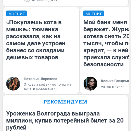
МНЕНИЕ
МНЕНИЕ
«Покупаешь кота в
Мой банк меня
мешке»: тюменка
бережет. Журн
рассказала, как на
хотела снять 20
самом деле устроен
тысяч, чтобы п
бизнес со складами
кредит, — к ней
дешевых товаров
приехала служб
безопасности
Наталья Шорохова
Ксения Владими
Открыла кофейную точку на
Автор мнения
деньги соцразвития
РЕКОМЕНДУЕМ
Уроженка Волгограда выиграла
миллион, купив лотерейный билет за 20
рублей